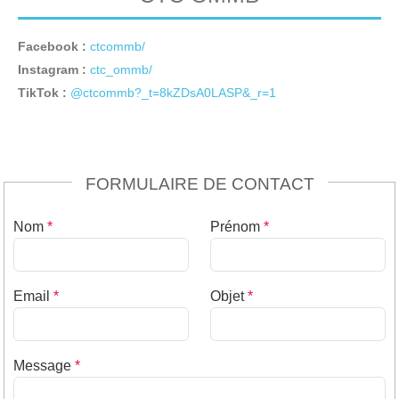
Facebook :
ctcommb/
Instagram :
ctc_ommb/
TikTok :
@ctcommb?_t=8kZDsA0LASP&_r=1
FORMULAIRE DE CONTACT
Nom
*
Prénom
*
Email
*
Objet
*
Message
*