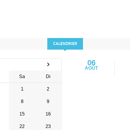
CALENDRIER
06
AOÛT
Sa
Di
1
2
8
9
15
16
22
23