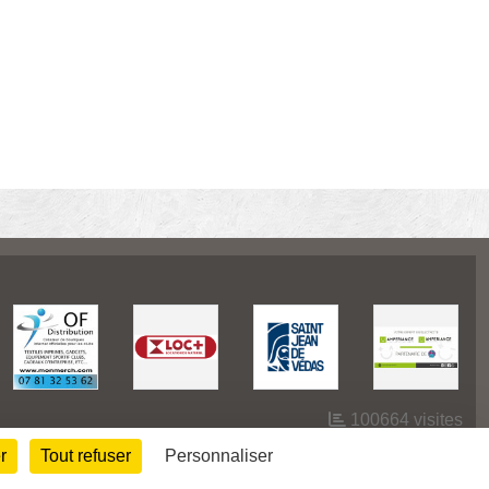
100664
visites
r
Tout refuser
Personnaliser
Informations légales